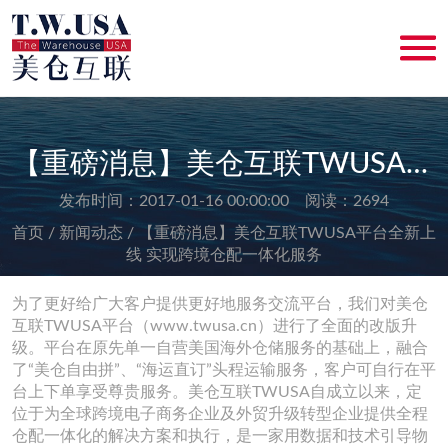
【重磅消息】美仓互联TWUSA平台全新上线 实现跨境仓配一体化服务
发布时间：2017-01-16 00:00:00 阅读：2694
首页 /
新闻动态 /
【重磅消息】美仓互联TWUSA平台全新上
线 实现跨境仓配一体化服务
为了更好给广大客户提供更好地服务交流平台，我们对美仓
互联TWUSA平台（www.twusa.cn）进行了全面的改版升
级。平台在原先单一自营美国海外仓储服务的基础上，融合
了“美仓自由拼”、“海运直订”头程运输服务，客户可自行在平
台上下单享受尊贵服务。美仓互联TWUSA自成立以来，定
位于为全球跨境电子商务企业及外贸升级转型企业提供全程
仓配一体化的解决方案和执行，是一家用数据和技术引导物