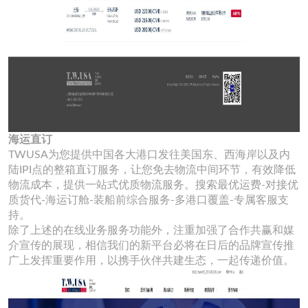
海运直订
TWUSA为您提供中国各大港口发往美国东、西海岸以及内
陆IPI点的整箱直订服务，让您免去物流中间环节，有效降低
物流成本，提供一站式优质物流服务。搜索最优运费-对接优
质货代-海运订舱-装船前综合服务-多港口覆盖-专属客服支
持。
除了上述的在线业务服务功能外，注重加强了合作共赢和媒
介宣传的展现，相信我们的新平台必将在日后的品牌宣传推
广上发挥重要作用，以携手伙伴共建生态，一起传递价值。