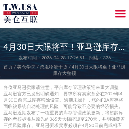
4月30日大限将至！亚马逊库存大整顿
发布时间：2026-04-28 17:26:51 阅读：326
首页 /
美仓学院 /
跨境物流干货 /
4月30日大限将至！亚马逊
库存大整顿
各位亚马逊卖家请注意，平台库存管理政策迎来重大调整！
亚马逊官方已发出明确通知，要求所有卖家务必在2026年4
月30日前完成库存移除设置。逾期未操作，您的FBA库存将
面临被系统自动处理的风险，可能导致不必要的经济损失。
亚马逊近期发布了一项重要的库存管理政策更新，将超龄库
存的考核标准从原先的365天大幅缩短至270天，并明确覆盖
三类风险库存。亚马逊要求卖家必须在4月30日前完成相应