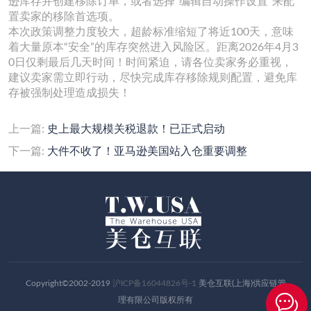
逊库存并创建移除订单，或者选择“编辑自动操作设置”来配
置卖家的移除首选项。
本次政策调整力度较大，超龄标准缩短了将近100天，意味
着大量原本“安全”的库存突然进入风险区。距离2026年4月3
0日仅剩最后几天时间！时间紧迫，请各位卖家务必重视，
建议卖家需立即行动，尽快完成库存移除规则配置，避免库
存被强制处理造成损失！
上一篇:
史上最大规模关税退款！已正式启动
下一篇:
大件不收了！亚马逊美国站入仓重要调整
Copyright©2002-2019
沪ICP备16044826号-1
美仓互联(上海)供应链管
理有限公司版权所有