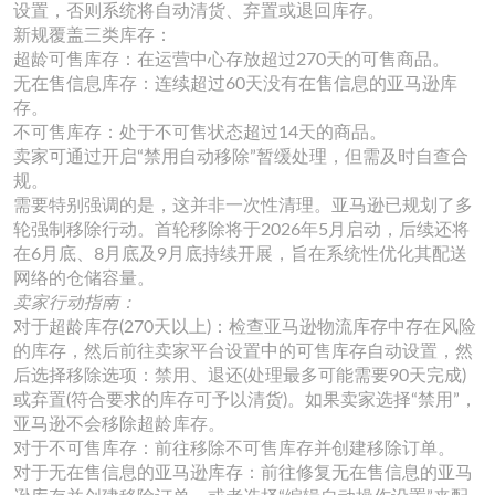
设置，否则系统将自动清货、弃置或退回库存。
新规覆盖三类库存：
超龄可售库存：在运营中心存放超过270天的可售商品。
无在售信息库存：连续超过60天没有在售信息的亚马逊库
存。
不可售库存：处于不可售状态超过14天的商品。
卖家可通过开启“禁用自动移除”暂缓处理，但需及时自查合
规。
需要特别强调的是，这并非一次性清理。亚马逊已规划了多
轮强制移除行动。首轮移除将于2026年5月启动，后续还将
在6月底、8月底及9月底持续开展，旨在系统性优化其配送
网络的仓储容量。
卖家行动指南：
对于超龄库存(270天以上)：检查亚马逊物流库存中存在风险
的库存，然后前往卖家平台设置中的可售库存自动设置，然
后选择移除选项：禁用、退还(处理最多可能需要90天完成)
或弃置(符合要求的库存可予以清货)。如果卖家选择“禁用”，
亚马逊不会移除超龄库存。
对于不可售库存：前往移除不可售库存并创建移除订单。
对于无在售信息的亚马逊库存：前往修复无在售信息的亚马