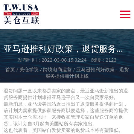
亚马逊推利好政策，退货服务提供商计划上线
发布时间：2022-03-08 15:32:24 阅读：2123
首页 /
美仓学院 /
跨境电商运营 /
亚马逊推利好政策，退货
服务提供商计划上线
退货问题一直以来都是卖家的痛点，最近亚马逊新推出的退
货服务商提供计划难得亚马逊平台又一次向卖家示好。
最新消息，亚马逊美国站近日推出了退货服务提供商计划，
该计划为卖家提供多家服务商以便选择，这些服务商将提供
其美国本土仓库地址，来接收和管理卖家自配送订单的退
货，该计划自3月起向美国站所有卖家推出。
这也代表着，美国站自发货卖家的退货成本将有望降低。