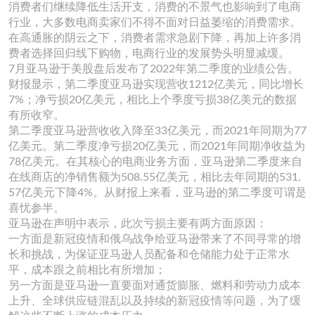
消费者们继续降低生活开支，消费的不景气也影响到了电商
行业，大多数电商卖家们不得不面对日益萎缩的消费需求。
在高通胀的阴云之下，消费者需求急剧下降，再加上许多消
费者选择回归线下购物，电商行业的发展势头明显减缓。
7月亚马逊于美股盘后发布了2022年第二季度的业绩公告。
财报显示，第二季度亚马逊实现营收1212亿美元，同比增长
7%；净亏损20亿美元，相比上个季度亏损38亿美元的数据
有所收窄。
第二季度亚马逊营收收入降至33亿美元，而2021年同期为77
亿美元。第二季度净亏损20亿美元，而2021年同期净收益为
78亿美元。在其核心的电商业务方面，亚马逊第二季度来自
在线商店的净销售额为508.55亿美元，相比去年同期的531.
57亿美元下降4%。从财报上来看，亚马逊的第二季度可谓是
喜忧参半。
亚马逊在声明中表示，此次亏损主要有两方面原因：
一方面是新冠疫情和俄乌战争给亚马逊带来了不同寻常的增
长和挑战，为保证亚马逊人员配备和仓储能力处于正常水
平，成本跟之前相比有所增加；
另一方面是亚马逊一直要面对通货膨胀、燃料和劳动力成本
上升、全球供应链混乱以及持续的新冠疫情等问题，为了缓