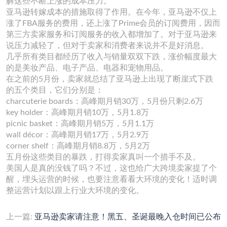
解这些不断上涨的成本压力。
亚马逊转嫁成本的措施取得了作用。在今年，亚马逊不仅上
涨了FBA服务的费用，还上涨了Prime会员的订阅费用，因而
第三方卖家服务和订阅服务的收入都增加了。对于亚马逊来
说压力减轻了，但对于卖家和消费者来说并不是好消息。
几乎所有类目都经历了收入与销量双双下跌，涨价幅度最大
的是美妆产品、电子产品、电器和宠物用品。
在之前的5月份，卖家就总结了亚马逊上出现了断崖式下跌
的五个类目，它们分别是：
charcuterie boards：高峰期月销30万，5月份只剩2.6万
key holder：高峰期月销10万，5月1.8万
picnic basket：高峰期月销5万，5月1.1万
wall décor：高峰期月销17万，5月2.9万
corner shelf：高峰期月销8.8万，5月2万
五月份这些类目的暴跌，打得卖家真叫一个措手不及。
美国人是真的没钱了吗？不过，这也给广大跨境卖家提了个
醒，埋头运营的时候，也要注意看看大环境的变化！适时调
整运营计划以跟上行业大环境的变化。
上一篇:
亚马逊卖家请注意！黑五、圣诞最晚入仓时间已公布