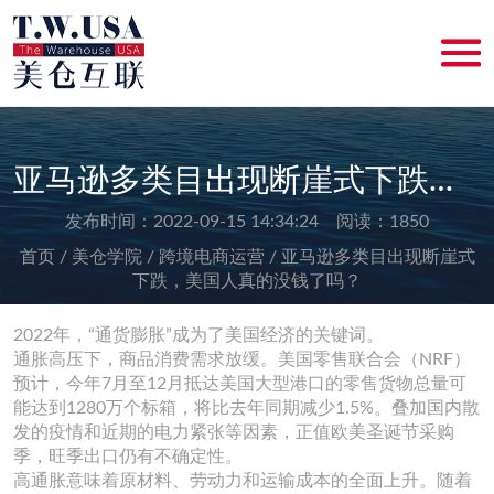
亚马逊多类目出现断崖式下跌，美国人真的没钱了吗？
发布时间：2022-09-15 14:34:24 阅读：1850
首页 /
美仓学院 /
跨境电商运营 /
亚马逊多类目出现断崖式
下跌，美国人真的没钱了吗？
2022年，“通货膨胀”成为了美国经济的关键词。
通胀高压下，商品消费需求放缓。美国零售联合会（NRF）
预计，今年7月至12月抵达美国大型港口的零售货物总量可
能达到1280万个标箱，将比去年同期减少1.5%。叠加国内散
发的疫情和近期的电力紧张等因素，正值欧美圣诞节采购
季，旺季出口仍有不确定性。
高通胀意味着原材料、劳动力和运输成本的全面上升。随着