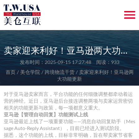
卖家迎来利好！亚马逊两大功能更新
发布时间：2025-09-15 17:27:48 阅读：933
首页 /
美仓学院 /
跨境物流干货 /
卖家迎来利好！亚马逊两
大功能更新
对于亚马逊卖家而言，平台功能的任何细微调整都牵动着运
营的神经。近日，亚马逊后台接连调整两项与卖家运营密切
相关的功能更新与政策，每一项都意义重大。
亚马逊【管理自动回复】功能测试上线
亚马逊最近上线了一项重要功能——消息自动回复助手（Mes
sage Auto-Reply Assistant），目前已经进入测试阶段。
据悉，这个功能的上线，目标非常明确，旨在帮卖家节省客