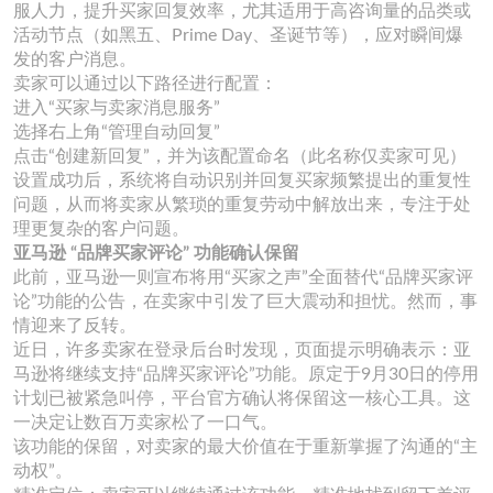
服人力，提升买家回复效率，尤其适用于高咨询量的品类或
活动节点（如黑五、Prime Day、圣诞节等），应对瞬间爆
发的客户消息。
卖家可以通过以下路径进行配置：
进入“买家与卖家消息服务”
选择右上角“管理自动回复”
点击“创建新回复”，并为该配置命名（此名称仅卖家可见）
设置成功后，系统将自动识别并回复买家频繁提出的重复性
问题，从而将卖家从繁琐的重复劳动中解放出来，专注于处
理更复杂的客户问题。
亚马逊 “品牌买家评论” 功能确认保留
此前，亚马逊一则宣布将用“买家之声”全面替代“品牌买家评
论”功能的公告，在卖家中引发了巨大震动和担忧。然而，事
情迎来了反转。
近日，许多卖家在登录后台时发现，页面提示明确表示：亚
马逊将继续支持“品牌买家评论”功能。原定于9月30日的停用
计划已被紧急叫停，平台官方确认将保留这一核心工具。这
一决定让数百万卖家松了一口气。
该功能的保留，对卖家的最大价值在于重新掌握了沟通的“主
动权”。